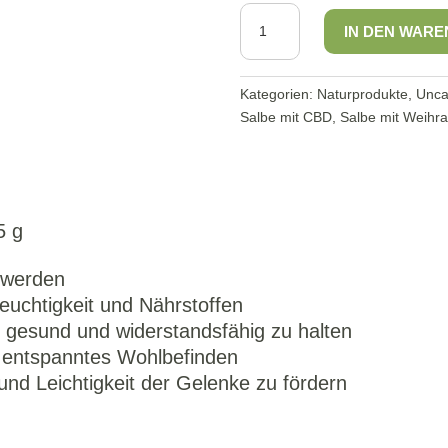
Gelenkssalbe
IN DEN WAR
"kleines
Mitbringsel"
5g
Kategorien:
Naturprodukte
,
Unca
Menge
Salbe mit CBD
,
Salbe mit Weihr
5 g
hwerden
euchtigkeit und Nährstoffen
 gesund und widerstandsfähig zu halten
 entspanntes Wohlbefinden
 und Leichtigkeit der Gelenke zu fördern