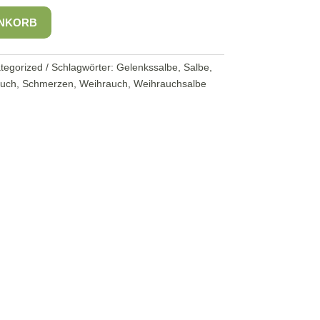
ENKORB
tegorized
Schlagwörter:
Gelenkssalbe
,
Salbe
,
auch
,
Schmerzen
,
Weihrauch
,
Weihrauchsalbe