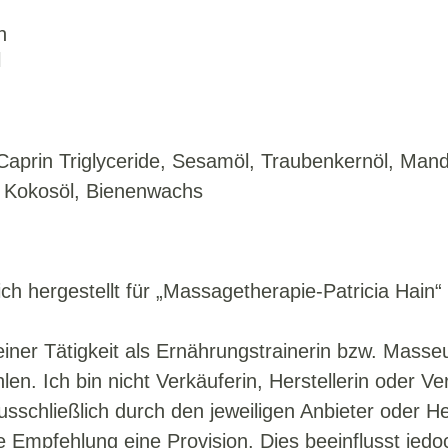
n
l
aprin Triglyceride, Sesamöl, Traubenkernöl, Mand
, Kokosöl, Bienenwachs
ch hergestellt für „Massagetherapie-Patricia Hain“
er Tätigkeit als Ernährungstrainerin bzw. Masseu
en. Ich bin nicht Verkäuferin, Herstellerin oder Ve
schließlich durch den jeweiligen Anbieter oder Her
se Empfehlung eine Provision. Dies beeinflusst jed