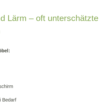
d Lärm – oft unterschätzte
n
öbel:
schirm
i Bedarf