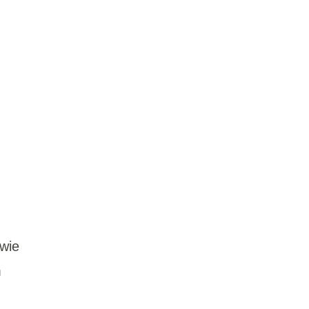
 wie
m